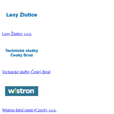
Lesy Žlutice, s.r.o.
Technické služby Český Brod
Wistron InfoComm (Czech), s.r.o.