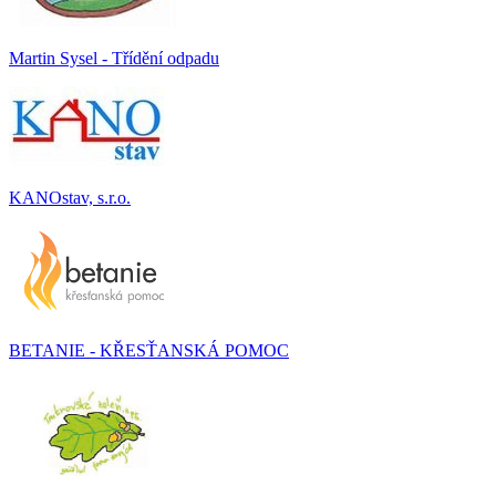
Martin Sysel - Třídění odpadu
KANOstav, s.r.o.
BETANIE - KŘESŤANSKÁ POMOC