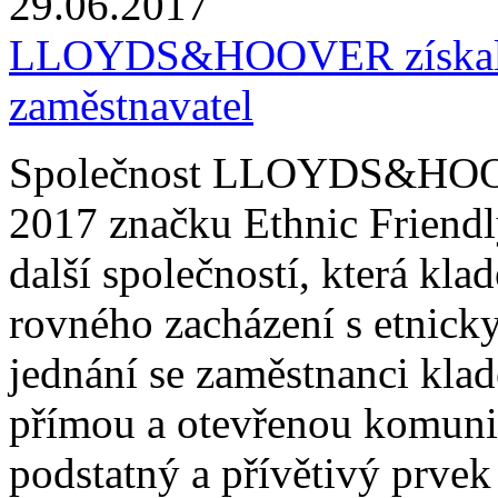
29.06.2017
LLOYDS&HOOVER získala 
zaměstnavatel
Společnost LLOYDS&HOOVER
2017 značku Ethnic Friendly
další společností, která kl
rovného zacházení s etnick
jednání se zaměstnanci klad
přímou a otevřenou komuni
podstatný a přívětivý prvek 