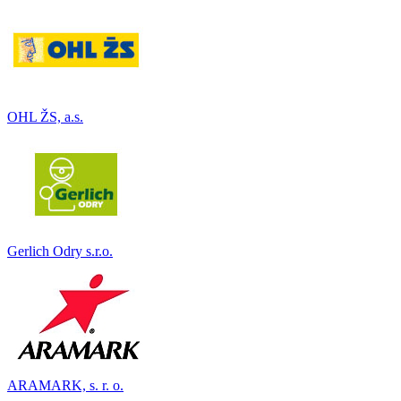
OHL ŽS, a.s.
Gerlich Odry s.r.o.
ARAMARK, s. r. o.