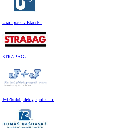
Úřad práce v Blansku
STRABAG a.s.
J+J školní jídelny, spol. s r.o.