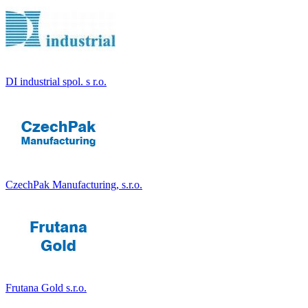
DI industrial spol. s r.o.
CzechPak Manufacturing, s.r.o.
Frutana Gold s.r.o.