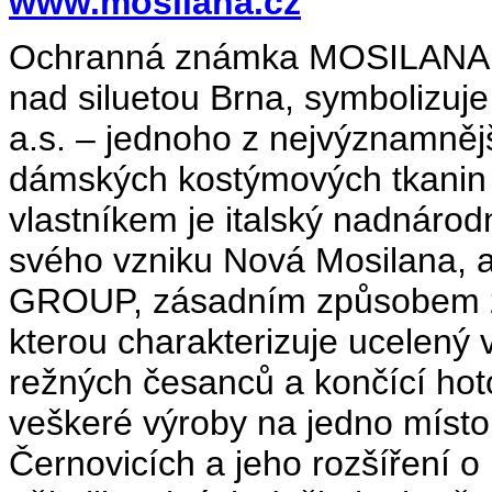
www.mosilana.cz
Ochranná známka MOSILANA, je
nad siluetou Brna, symbolizuj
a.s. – jednoho z nejvýznamně
dámských kostýmových tkanin z
vlastníkem je italský nadná
svého vzniku Nová Mosilana,
GROUP, zásadním způsobem zm
kterou charakterizuje ucelený 
režných česanců a končící ho
veškeré výroby na jedno místo
Černovicích a jeho rozšíření o