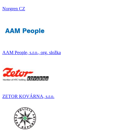
Norgren CZ
AAM People, s.r.o., org. složka
ZETOR KOVÁRNA, s.r.o.