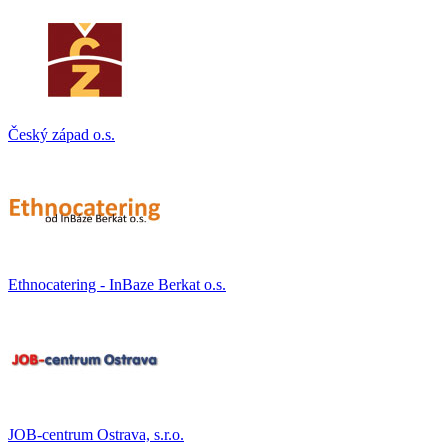
Český západ o.s.
Ethnocatering - InBaze Berkat o.s.
JOB-centrum Ostrava, s.r.o.