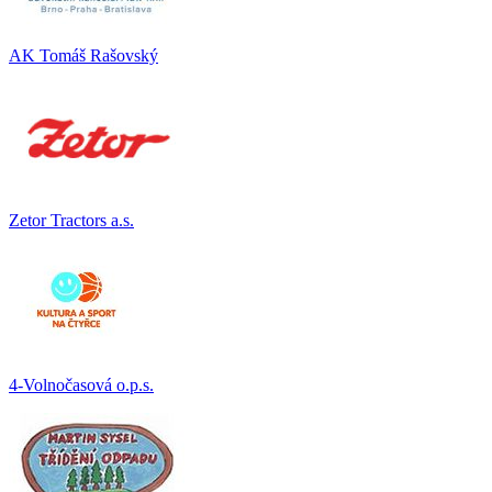
AK Tomáš Rašovský
Zetor Tractors a.s.
4-Volnočasová o.p.s.